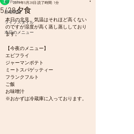
All Posts
2019年5月28日
読了時間: 1分
5/28夕食
新着情報
本日の北見、気温はそれほど高くない
ライフスタイル
のですが湿度が高く蒸し蒸ししており
本日のメニュー
ます。
【今夜のメニュー】
エビフライ
ジャーマンポテト
ミートスパゲッティー
フランクフルト
ご飯
お味噌汁
※おかずは冷蔵庫に入っております。