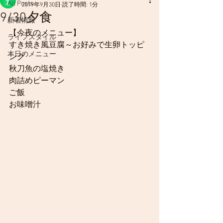
All Posts
2019年9月30日
読了時間: 1分
9/30夕食
新着情報
【今夜のメニュー】
ライフスタイル
すき焼き風豆腐～お好みで生卵トッピ
本日のメニュー
ング
秋刀魚の塩焼き
肉詰めピーマン
ご飯
お味噌汁