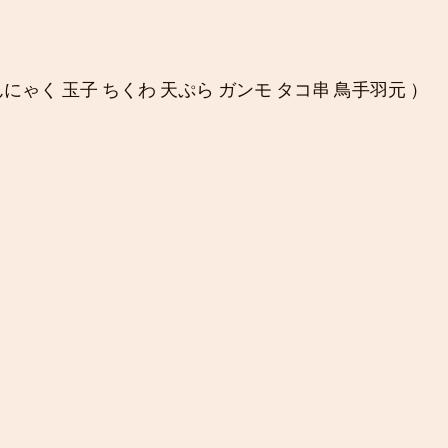
にゃく 玉子 ちくわ 天ぷら ガンモ タコ串 鳥手羽元 ）