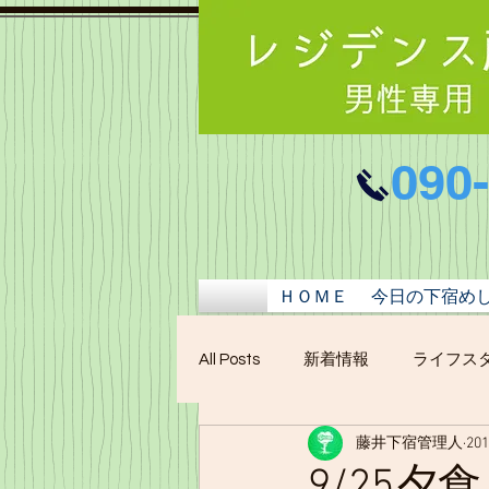
090
ＨＯＭＥ
今日の下宿め
All Posts
新着情報
ライフス
藤井下宿管理人
20
9/25夕食