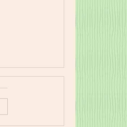
17㈭夕食