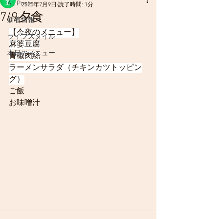
All Posts
2020年7月9日
読了時間: 1分
7/9夕食
新着情報
【今夜のメニュー】
ライフスタイル
麻婆豆腐
本日のメニュー
青椒肉絲
ラーメンサラダ（チキンカツトッピン
グ）
ご飯
お味噌汁