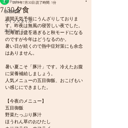
All Posts
2019年7月30日
読了時間: 1分
7/30夕食
新着情報
週間天気予報にうんざりしておりま
ライフスタイル
す。昨夜は無風の寝苦しい夜でした。
本日のメニュー
北海道は盆を過ぎると秋モードになる
のですが今年はどうなるのか。
暑い日が続くので熱中症対策にも余念
はありません。
暑い夏こそ「豚汁」です。冷えたお腹
に栄養補給しましょう。
人気メニューの五目御飯、おこげもい
い感じにできました。
【今夜のメニュー】
五目御飯
野菜たっぷり豚汁
ほうれん草のおひたし