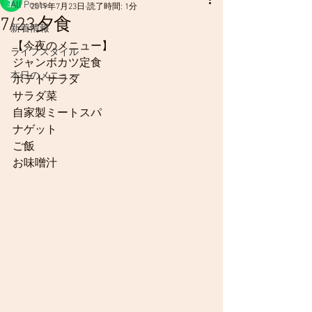
All Posts
2019年7月23日
読了時間: 1分
7/23夕食
新着情報
【今夜のメニュー】
ライフスタイル
ジャンボカツ定食
本日のメニュー
ポテトサラダ
サラダ菜
自家製ミートスパ
ナゲット
ご飯
お味噌汁