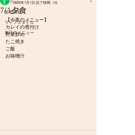
All Posts
2020年7月1日
読了時間: 1分
7/1夕食
新着情報
【今夜のメニュー】
ライフスタイル
カレイの煮付け
本日のメニュー
野菜炒め
たこ焼き
ご飯
お味噌汁