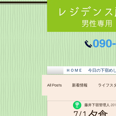
090
ＨＯＭＥ
今日の下宿め
All Posts
新着情報
ライフス
藤井下宿管理人
20
7/1夕食