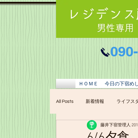
090
ＨＯＭＥ
今日の下宿め
All Posts
新着情報
ライフス
藤井下宿管理人
20
6/6夕食