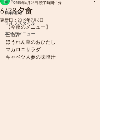
All Posts
2019年6月28日
読了時間: 1分
6/28夕食
新着情報
更新日：
2019年7月6日
ライフスタイル
【今夜のメニュー】
本日のメニュー
三色丼
ほうれん草のおひたし
マカロニサラダ
キャベツ人参の味噌汁