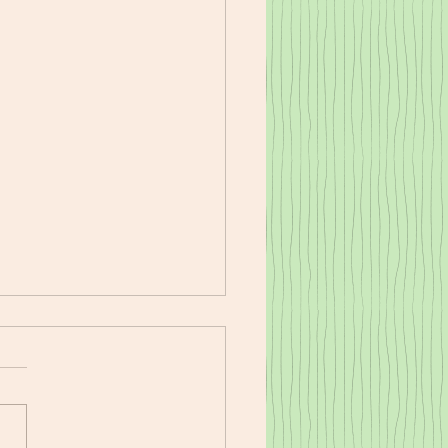
17㈭夕食