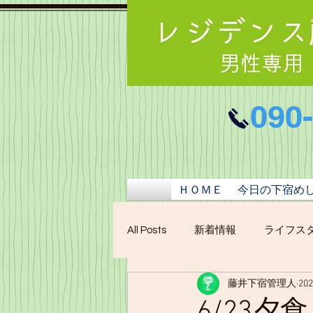
090
ＨＯＭＥ
今日の下宿め
All Posts
新着情報
ライフス
藤井下宿管理人
20
6/23夕食