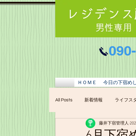
090
ＨＯＭＥ
今日の下宿め
All Posts
新着情報
ライフス
藤井下宿管理人
20
6月下宿