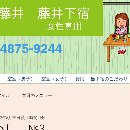
-4875-9244
し
空室（男子）
空室（女子）
費用
当下宿のこだわり
タイル
本日のメニュー
22年6月25日
読了時間: 1分
めし №3