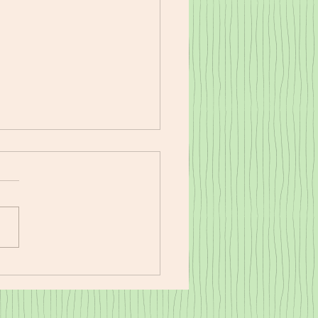
17㈭夕食