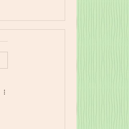
17㈭夕食