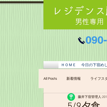
090
ＨＯＭＥ
今日の下宿め
All Posts
新着情報
ライフス
藤井下宿管理人
20
5/9夕食