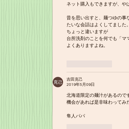
ネット購入もできますが、や
昔を思い出すと、麺つゆの事
たいな会話はよくしてました
ちょっと違いますが
台所洗剤のことを何でも「マ
よくありますよね。
いいね！
返信
吉田克己
2019年5月09日
北海道限定の麺汁があるので
機会があれば是非味わってみ
隼人パパ
いいね！
返信