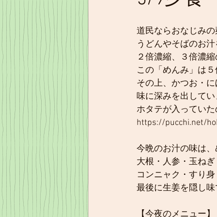
道民ならおなじみの
うどんやそばのお汁
２倍濃縮、３倍濃縮
この「めんみ」は５
その上、かつお・に
味に深みを出してい
ホタテが入っていた
https://pucchi.net/
今晩のお汁の味は、
大根・人参・玉ねぎ
コンニャク・すり身
最後に生姜を隠し味
【今夜のメニュー】