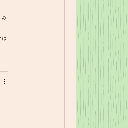
」み
とは