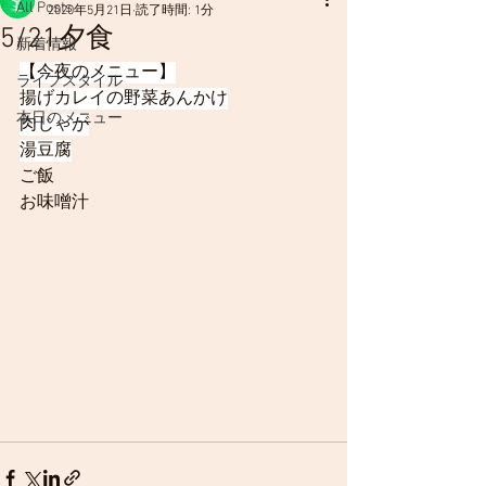
All Posts
2020年5月21日
読了時間: 1分
5/21夕食
新着情報
【今夜のメニュー】
ライフスタイル
揚げカレイの野菜あんかけ
本日のメニュー
肉じゃが
湯豆腐
ご飯
お味噌汁