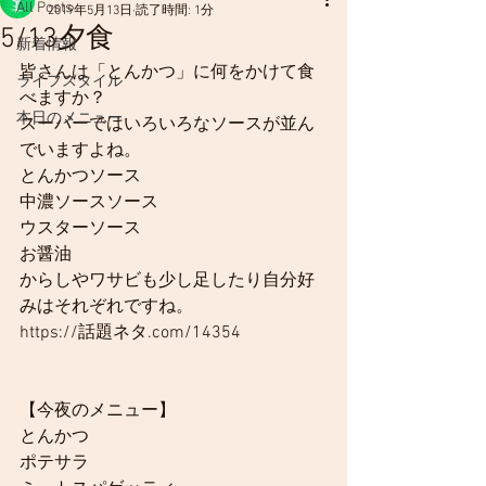
All Posts
2019年5月13日
読了時間: 1分
5/13夕食
新着情報
皆さんは「とんかつ」に何をかけて食
ライフスタイル
べますか？
本日のメニュー
スーパーではいろいろなソースが並ん
でいますよね。
とんかつソース
中濃ソースソース
ウスターソース
お醤油
からしやワサビも少し足したり自分好
みはそれぞれですね。
https://話題ネタ.com/14354
【今夜のメニュー】
とんかつ
ポテサラ