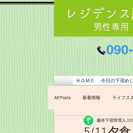
090
ＨＯＭＥ
今日の下宿め
All Posts
新着情報
ライフス
藤井下宿管理人
20
5/11夕食