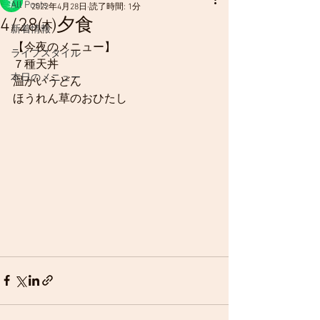
All Posts
2022年4月28日
読了時間: 1分
4/28㈭夕食
新着情報
【今夜のメニュー】
ライフスタイル
７種天丼
本日のメニュー
温かいうどん
ほうれん草のおひたし