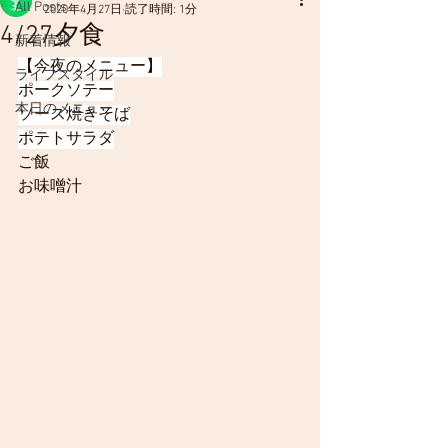
All Posts
2020年4月27日
読了時間: 1分
4/27夕食
新着情報
【今夜のメニュー】
ライフスタイル
ポークソテー
本日のメニュー
ソース焼きそば
ポテトサラダ
ご飯
お味噌汁