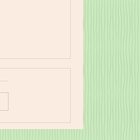
17㈭夕食