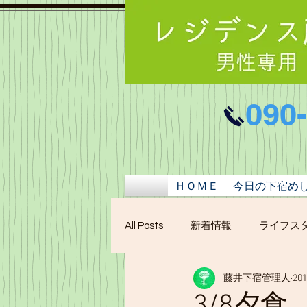
090
ＨＯＭＥ
今日の下宿め
All Posts
新着情報
ライフス
藤井下宿管理人
20
3/8夕食