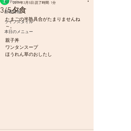
All Posts
2019年3月5日
読了時間: 1分
3/5夕食
新着情報
たまごの半熟具合がたまりませんね
ライフスタイル
～。
本日のメニュー
親子丼
ワンタンスープ
ほうれん草のおしたし