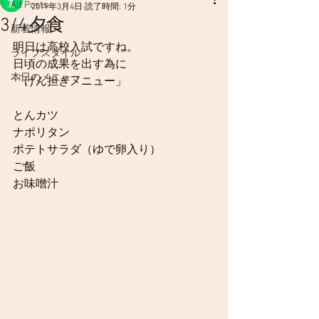
All Posts
2019年3月4日
読了時間: 1分
3/4夕食
新着情報
明日は高校入試ですね。
ライフスタイル
日頃の成果を出す為に
本日のメニュー
「げん担ぎメニュー」
とんカツ
ナポリタン
ポテトサラダ（ゆで卵入り）
ご飯
お味噌汁