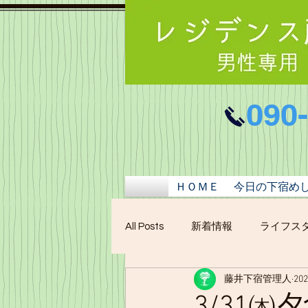
090
ＨＯＭＥ
今日の下宿め
All Posts
新着情報
ライフス
藤井下宿管理人
20
3/31㈭