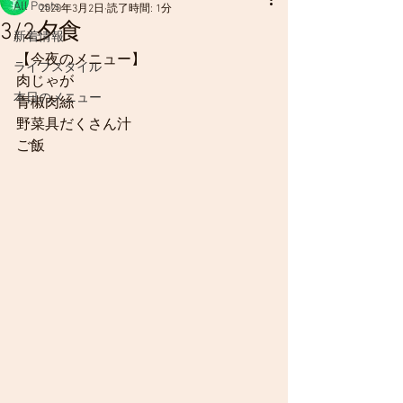
All Posts
2020年3月2日
読了時間: 1分
3/2夕食
新着情報
【今夜のメニュー】
ライフスタイル
肉じゃが
本日のメニュー
青椒肉絲
野菜具だくさん汁
ご飯