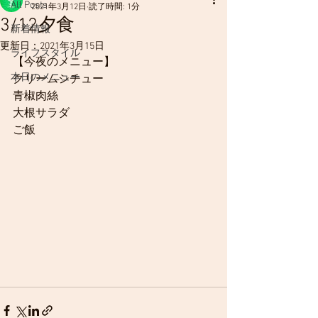
All Posts
2021年3月12日
読了時間: 1分
3/12夕食
新着情報
更新日：
2021年3月15日
ライフスタイル
【今夜のメニュー】
本日のメニュー
クリームシチュー
青椒肉絲
大根サラダ
ご飯