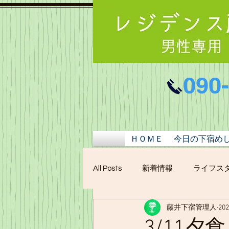
090
ＨＯＭＥ
今日の下宿め
All Posts
新着情報
ライフス
藤井下宿管理人
20
3/11夕食