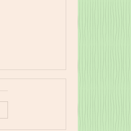
17㈭夕食