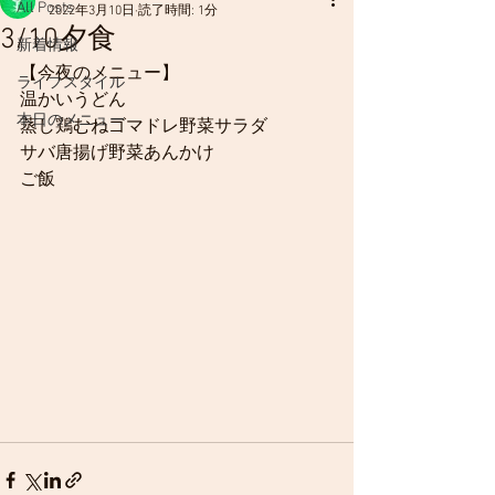
All Posts
2022年3月10日
読了時間: 1分
3/10夕食
新着情報
【今夜のメニュー】
ライフスタイル
温かいうどん
本日のメニュー
蒸し鶏むねゴマドレ野菜サラダ
サバ唐揚げ野菜あんかけ
ご飯