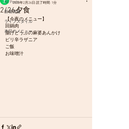
All Posts
2020年2月26日
読了時間: 1分
2/26夕食
新着情報
【今夜のメニュー】
ライフスタイル
回鍋肉
本日のメニュー
揚げとうふの麻婆あんかけ
ピリ辛ラザニア
ご飯
お味噌汁