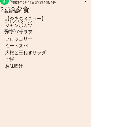
All Posts
2021年2月19日
読了時間: 1分
2/19夕食
新着情報
【今夜のメニュー】
ライフスタイル
ジャンボカツ
本日のメニュー
ポテトサラダ
ブロッコリー
ミートスパ
大根と玉ねぎサラダ
ご飯
お味噌汁