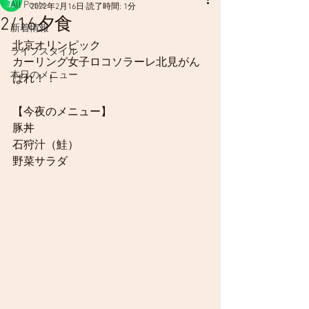
All Posts
2022年2月16日
読了時間: 1分
2/16夕食
新着情報
北京オリンピック
ライフスタイル
カーリング女子ロコソラーレ北見がん
本日のメニュー
ばれ！！
【今夜のメニュー】
豚丼
石狩汁（鮭）
野菜サラダ