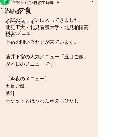
All Posts
2021年12月6日
読了時間: 1分
12/6夕食
新着情報
入試のシーズンに入ってきました。
ライフスタイル
北見工大・北見看護大学・北見柏陽高
本日のメニュー
校と
下宿の問い合わせが来ています。
藤井下宿の人気メニュー「五目ご飯」
が本日のメニューです。
【今夜のメニュー】
五目ご飯
豚汁
ナゲットとほうれん草のおひたし