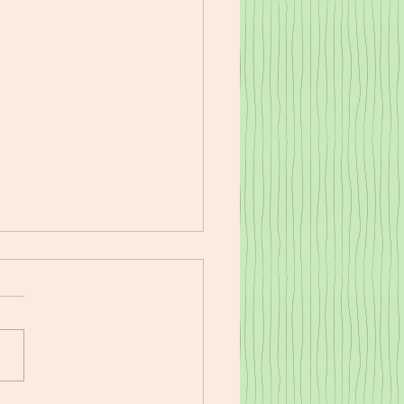
17㈭夕食