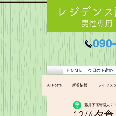
090
ＨＯＭＥ
今日の下宿め
All Posts
新着情報
ライフス
藤井下宿管理人
20
12/4夕食