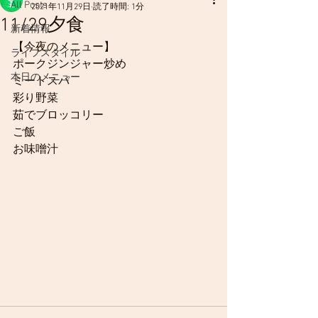
All Posts
2021年11月29日
読了時間: 1分
11/29夕食
新着情報
【今夜のメニュー】
ライフスタイル
ポークジンジャー炒め
本日のメニュー
ミートスパ
彩り野菜
茹でブロッコリー
ご飯
お味噌汁