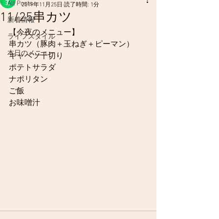
All Posts
2019年11月25日
読了時間: 1分
11/25串カツ
新着情報
【今夜のメニュー】
ライフスタイル
串カツ（豚肉＋玉ねぎ＋ピーマン）
本日のメニュー
キャベツ千切り
ポテトサラダ
ナポリタン
ご飯
お味噌汁