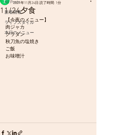
All Posts
2021年11月24日
読了時間: 1分
11/24夕食
新着情報
【今夜のメニュー】
ライフスタイル
肉ジャカ
本日のメニュー
グラタン
秋刀魚の塩焼き
ご飯
お味噌汁