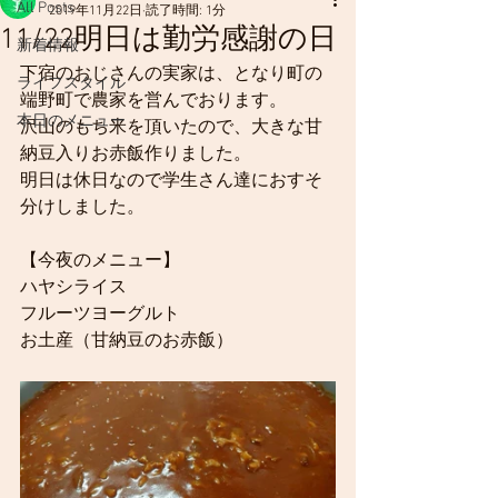
All Posts
2019年11月22日
読了時間: 1分
11/22明日は勤労感謝の日
新着情報
下宿のおじさんの実家は、となり町の
ライフスタイル
端野町で農家を営んでおります。
本日のメニュー
沢山のもち米を頂いたので、大きな甘
納豆入りお赤飯作りました。
明日は休日なので学生さん達におすそ
分けしました。
【今夜のメニュー】
ハヤシライス
フルーツヨーグルト
お土産（甘納豆のお赤飯）