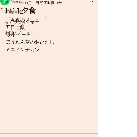
All Posts
2019年11月11日
読了時間: 1分
11/11夕食
新着情報
【今夜のメニュー】
ライフスタイル
五目ご飯
本日のメニュー
豚汁
ほうれん草のおひたし
ミニメンチカツ