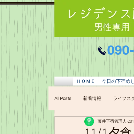
090
ＨＯＭＥ
今日の下宿め
All Posts
新着情報
ライフス
藤井下宿管理人
20
11/1夕食