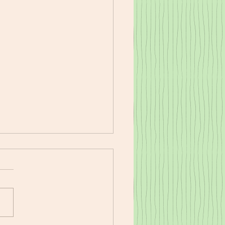
17㈭夕食