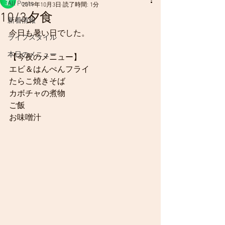
All Posts
2019年10月3日
読了時間: 1分
10/3夕食
新着情報
今日も暑い日でした。
ライフスタイル
本日のメニュー
【今夜のメニュー】
エビ＆はんぺんフライ
たらこ焼きそば
カボチャの煮物
ご飯
お味噌汁