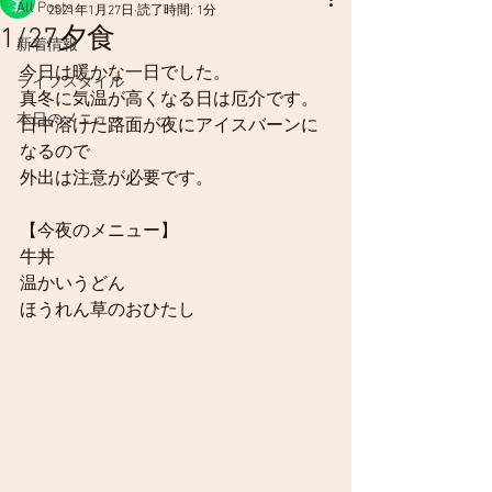
All Posts
2021年1月27日
読了時間: 1分
1/27夕食
新着情報
今日は暖かな一日でした。
ライフスタイル
真冬に気温が高くなる日は厄介です。
本日のメニュー
日中溶けた路面が夜にアイスバーンに
なるので
外出は注意が必要です。
【今夜のメニュー】
牛丼
温かいうどん
ほうれん草のおひたし