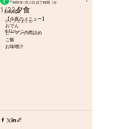
All Posts
2021年1月22日
読了時間: 1分
1/22夕食
新着情報
【今夜のメニュー】
ライフスタイル
おでん
本日のメニュー
ピーマンの肉詰め
ご飯
お味噌汁