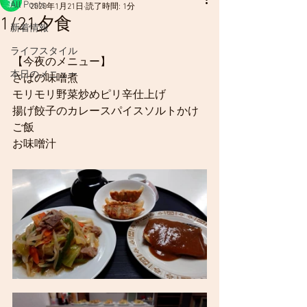
All Posts
2020年1月21日
読了時間: 1分
1/21夕食
新着情報
ライフスタイル
【今夜のメニュー】
本日のメニュー
さばの味噌煮
モリモリ野菜炒めピリ辛仕上げ
揚げ餃子のカレースパイスソルトかけ
ご飯
お味噌汁