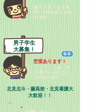
​空室あります！
藤井下宿
（女子専
用）
北
見看護大/柏陽
高/藤校
男子学生
大募集！
GO
空室あります！
レジデンス藤
（男
子専用）
北見工大/
柏陽高校/藤高
北見北斗・藤高校・北見看護大
​大歓迎！！