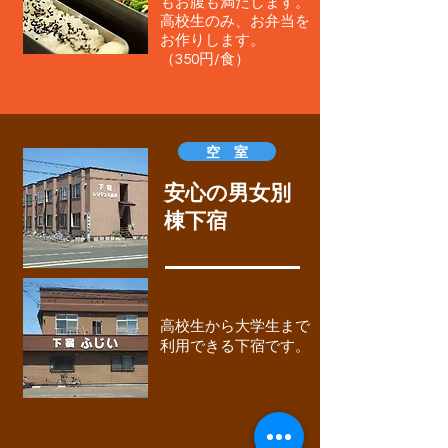
もお腹も満たします。
高校生のみ、お弁当を
お作りします。
（350円/食）
空 室
安心の
男女別
棟下宿
高校生から大学生まで
利用できる下宿です。